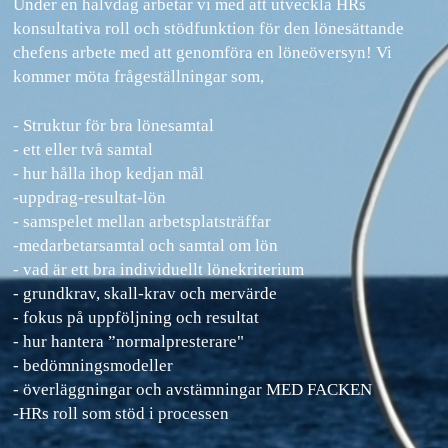
Under en halvdag arbetar vi med att utveckla HRs
konsultativa roll och stödfunktion för den lönesättande
chefens arbete med att genomföra en löneöversyn! Vi
kommer möta frågeställningar som,
- Struktur för bra lönesamtal
- ett eller två samtal
- hur hålla ihop kedjan mål
-uppdrag-resultat-lön
- samspelet mellan arbetsplatsträffar
-medarbetarsamtal och samtal om lön
- vad är ett bra individuellt lönekriterium
- grundkrav, skall-krav och mervärde
- fokus på uppföljning och resultat
- hur hantera ”normalpresterare"
- bedömningsmodeller
- överläggningar och avstämningar MED FACKEN
-HRs roll som stöd i processen