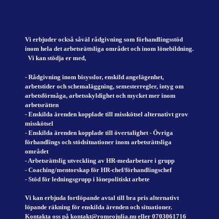
Vi erbjuder också såväl rådgivning som förhandlingsstöd
inom hela det arbetsrättsliga området och inom lönebildning.
Vi kan stödja er med,
- Rådgivning inom bisysslor, enskild angelägenhet,
arbetstider och schemaläggning, semesterregler, intyg om
arbetsförmåga, arbetsskyldighet och mycket mer inom
arbetsrätten
- Enskilda ärenden kopplade till misskötsel alternativt grov
misskötsel
- Enskilda ärenden kopplade till övertalighet - Övriga
förhandlings och stödsituationer inom arbetsrättsliga
området
- Arbetsrättslig utveckling av HR-medarbetare i grupp
- Coaching/mentorskap för HR-chef/förhandlingschef
- Stöd för ledningsgrupp i lönepolitiskt arbete
Vi kan erbjuda fortlöpande avtal till bra pris alternativt
löpande räkning för enskilda ärenden och situationer.
Kontakta oss på kontakt@romeojulia.nu eller 0703061716